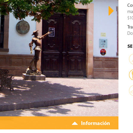
Co
ma
$10
Tr
Do
SE
Información