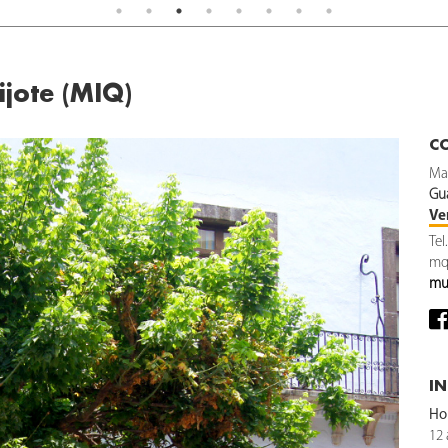
jote (MIQ)
C
Ma
Gu
Ve
Tel
mq
mu
I
Hor
12 