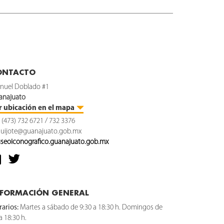
ONTACTO
nuel Doblado #1
anajuato
r ubicación en el mapa
. (473) 732 6721 / 732 3376
uijote@guanajuato.gob.mx
seoiconografico.guanajuato.gob.mx
NFORMACIÓN GENERAL
arios:
Martes a sábado de 9:30 a 18:30 h. Domingos de
a 18:30 h.