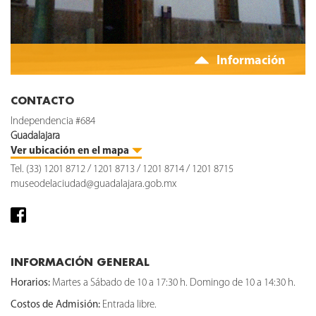
Información
CONTACTO
Independencia #684
Guadalajara
Ver ubicación en el mapa
Tel. (33) 1201 8712 / 1201 8713 / 1201 8714 / 1201 8715
museodelaciudad@guadalajara.gob.mx
INFORMACIÓN GENERAL
Horarios:
Martes a Sábado de 10 a 17:30 h. Domingo de 10 a 14:30 h.
Costos de Admisión:
Entrada libre.